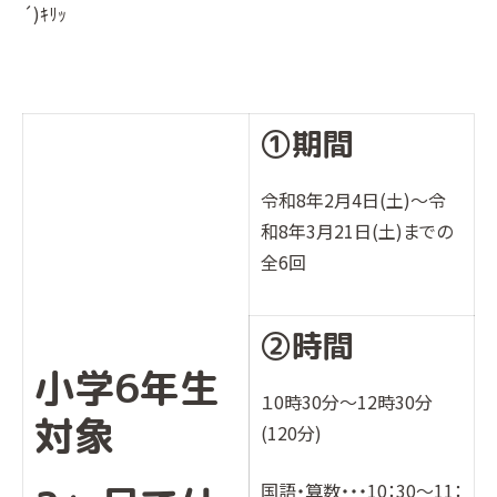
´)ｷﾘｯ
①期間
令和8年2月4日(土)～令
和8年3月21日(土)までの
全6回
②時間
小学6年生
１0時30分〜12時30分
対象
(120分)
国語・算数・・・10：30～11：