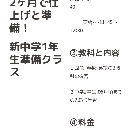
2ヶ月で仕
40
上げと準
英語・・・
11：45
～
備！
12：30
新中学1年
③教科と内容
生準備クラ
⑴国語・算数･英語の３教
ス
科の復習
⑵中学1年生の5月頃まで
の先取り学習
④料金