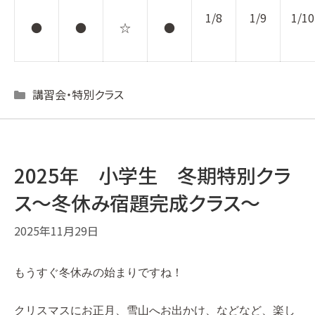
1/8
1/9
1/10
●
●
☆
●
Categories
講習会・特別クラス
2025年 小学生 冬期特別クラ
ス〜冬休み宿題完成クラス〜
2025年11月29日
もうすぐ冬休みの始まりですね！
クリスマスにお正月、雪山へお出かけ、などなど、楽し