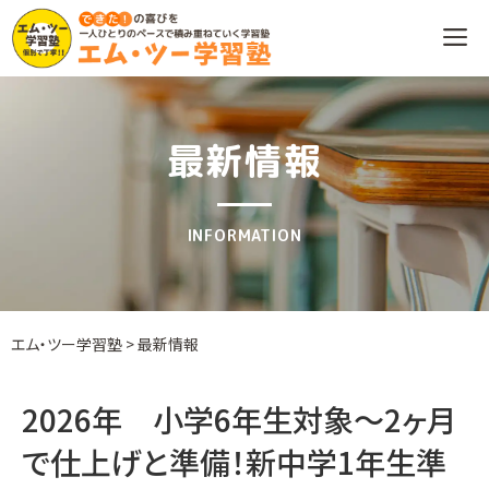
Skip
to
content
最新情報
INFORMATION
エム・ツー学習塾
>
最新情報
2026年 小学6年生対象〜2ヶ月
で仕上げと準備！新中学1年生準