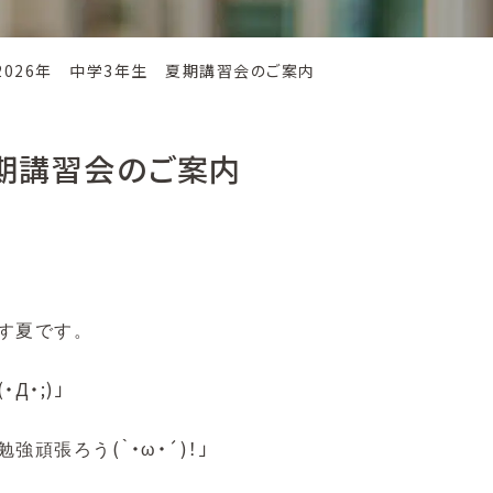
2026年 中学3年生 夏期講習会のご案内
夏期講習会のご案内
す夏です。
(・Д・;)」
(｀・ω・´)！」
勉強頑張ろう