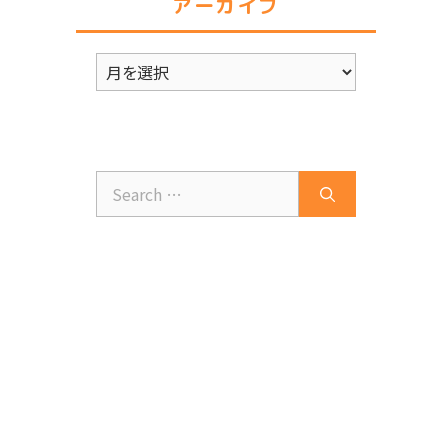
アーカイブ
ー
ア
ー
カ
イ
ブ
Search
for: