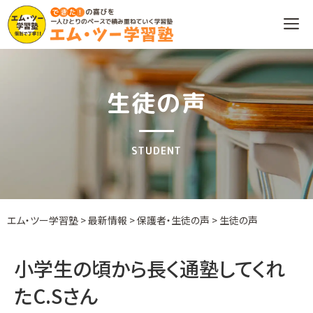
Skip
to
content
生徒の声
STUDENT
エム・ツー学習塾
>
最新情報
>
保護者・生徒の声
>
生徒の声
小学生の頃から長く通塾してくれ
たC.Sさん