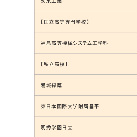
勿来⼯業
【国立高等専門学校】
福島高専機械システム工学科
【私立高校】
磐城緑蔭
東⽇本国際⼤学附属昌平
明秀学園日立