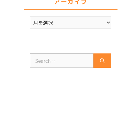
アーカイブ
ー
ア
ー
カ
イ
ブ
Search
for: