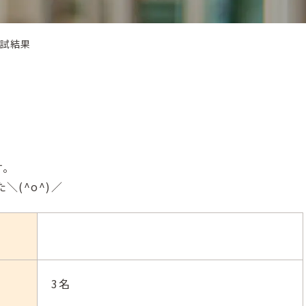
入試結果
。
＼(^o^)／
3名