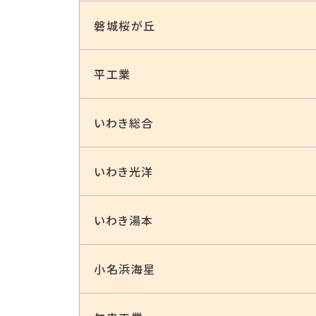
磐城桜が丘
平⼯業
いわき総合
いわき光洋
いわき湯本
⼩名浜海星