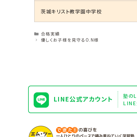
茨城キリスト教学園中学校
Categories
合格実績
優しくお子様を見守るO.N様
塾のL
LINE公式アカウント
LI